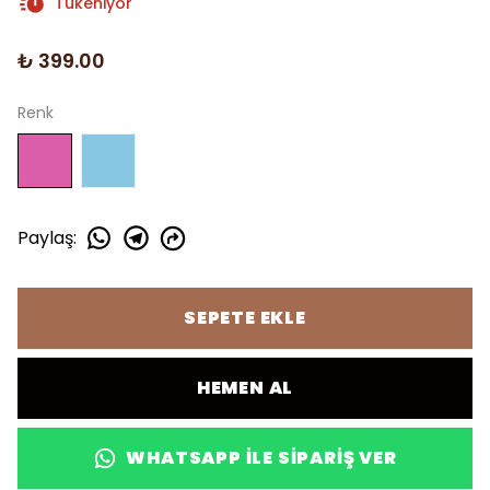
Tükeniyor
₺ 399.00
Renk
Paylaş
:
SEPETE EKLE
HEMEN AL
WHATSAPP ILE SIPARIŞ VER