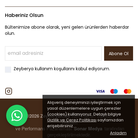
Haberiniz Olsun
Bültenimize abone olarak, yeni gelen ürünlerden haberdar
olun.
Abone Ol
Zeyberya kullanım koşullarını kabul ediyorum.
Alışveriş deneyiminizi iyileştirmek için
yasal düzenlemelere uygun çerezler
(cookies) kullanıyoruz. Detaylı bilgiye
©2026 ZeyberyaKids
Tüm Hakları Saklıdır.
Gizlilik ve Çerez Politikası
sayfamızdan
Reklam
erişebilirsiniz.
ve Performans Pazarlaması
Sonar Medya
tarafından
Anladım
gerçekleştirilmektedir.