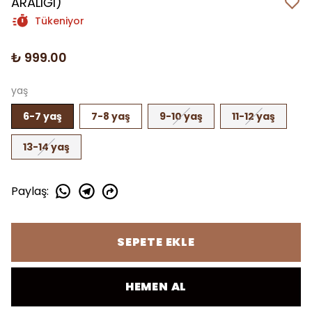
ARALIĞI)
Tükeniyor
₺ 999.00
yaş
6-7 yaş
7-8 yaş
9-10 yaş
11-12 yaş
13-14 yaş
Paylaş
:
SEPETE EKLE
HEMEN AL