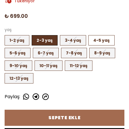
Tükeniyor
₺ 699.00
yaş
1-2 yaş
2-3 yaş
3-4 yaş
4-5 yaş
5-6 yaş
6-7 yaş
7-8 yaş
8-9 yaş
9-10 yaş
10-11 yaş
11-12 yaş
12-13 yaş
Paylaş
:
SEPETE EKLE