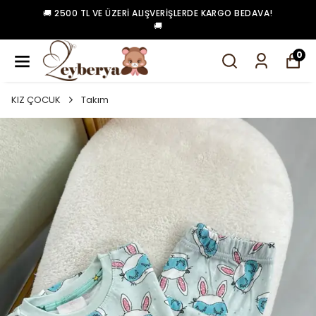
🚚 2500 TL VE ÜZERI ALIŞVERIŞLERDE KARGO BEDAVA!
🚚
0
KIZ ÇOCUK
Takım