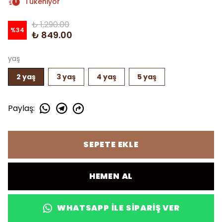
Tükeniyor
₺ 1,290.00
%
34
₺ 849.00
yaş
2 yaş
3 yaş
4 yaş
5 yaş
Paylaş
:
SEPETE EKLE
HEMEN AL
WHATSAPP ILE SIPARIŞ VER