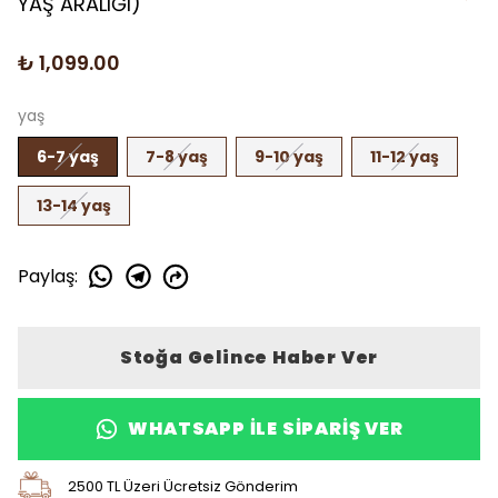
YAŞ ARALIĞI)
₺ 1,099.00
yaş
6-7 yaş
7-8 yaş
9-10 yaş
11-12 yaş
13-14 yaş
Paylaş
:
Stoğa Gelince Haber Ver
WHATSAPP ILE SIPARIŞ VER
2500 TL Üzeri Ücretsiz Gönderim