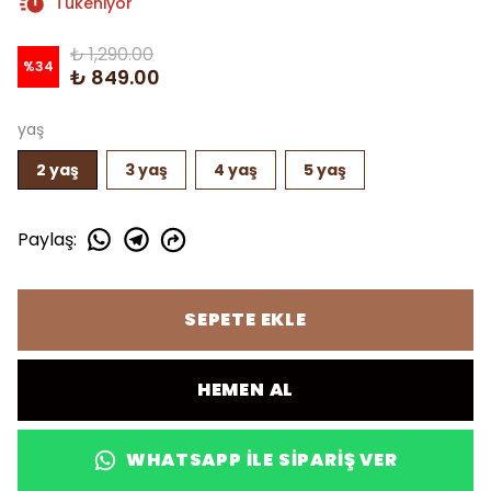
Tükeniyor
₺ 1,290.00
%
34
₺ 849.00
yaş
2 yaş
3 yaş
4 yaş
5 yaş
Paylaş
:
SEPETE EKLE
HEMEN AL
WHATSAPP ILE SIPARIŞ VER