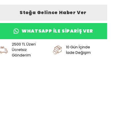
Stoğa Gelince Haber Ver
WHATSAPP ILE SIPARIŞ VER
2500 TL Üzeri
10 Gün İçinde
Ücretsiz
İade Değişim
Gönderim