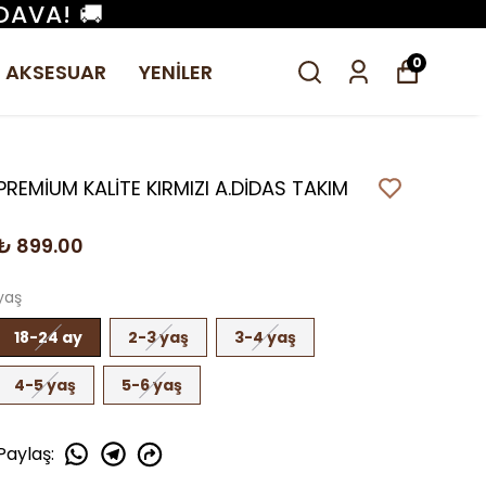
DAVA! 🚚
0
AKSESUAR
YENİLER
PREMİUM KALİTE KIRMIZI A.DİDAS TAKIM
₺ 899.00
yaş
18-24 ay
2-3 yaş
3-4 yaş
4-5 yaş
5-6 yaş
Paylaş
: