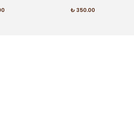
00
₺ 350.00