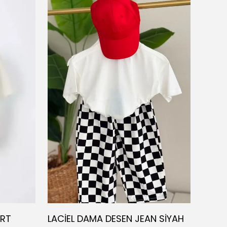
ÖRT
LACİEL DAMA DESEN JEAN SİYAH
SUMM