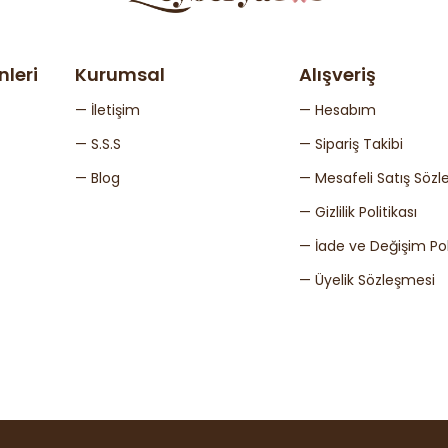
nleri
Kurumsal
Alışveriş
— İletişim
— Hesabım
— S.S.S
— Sipariş Takibi
— Blog
— Mesafeli Satış Sözl
— Gizlilik Politikası
— İade ve Değişim Poli
— Üyelik Sözleşmesi