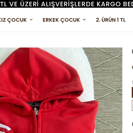
 TL VE ÜZERI ALIŞVERIŞLERDE KARGO BE
KIZ ÇOCUK
ERKEK ÇOCUK
2. ÜRÜN 1 TL