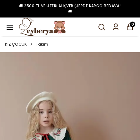
🚚 2500 TL VE ÜZERI ALIŞVERIŞLERDE KARGO BEDAVA!
🚚
0
KIZ ÇOCUK
Takım