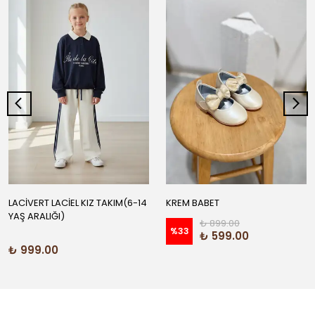
LACİVERT LACİEL KIZ TAKIM(6-14
KREM BABET
YAŞ ARALIĞI)
₺ 899.00
%
33
₺ 599.00
₺ 999.00