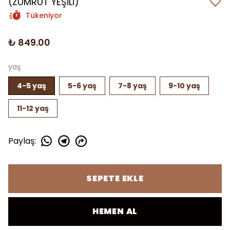
(ZÜMRÜT YEŞİLİ)
Tükeniyor
₺ 849.00
yaş
4-5 yaş
5-6 yaş
7-8 yaş
9-10 yaş
11-12 yaş
Paylaş
:
SEPETE EKLE
HEMEN AL