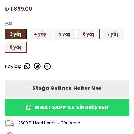
₺ 1,899.00
yaş
3 yaş
4 yaş
5 yaş
6 yaş
7 yaş
8 yaş
Paylaş
:
Stoğa Gelince Haber Ver
WHATSAPP ILE SIPARIŞ VER
2500 TL Üzeri Ücretsiz Gönderim