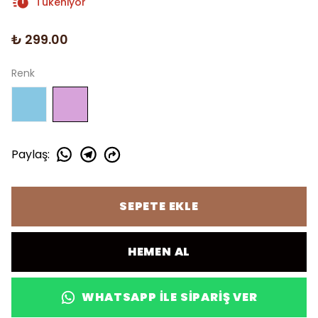
Tükeniyor
₺ 299.00
Renk
Paylaş
:
SEPETE EKLE
HEMEN AL
WHATSAPP ILE SIPARIŞ VER