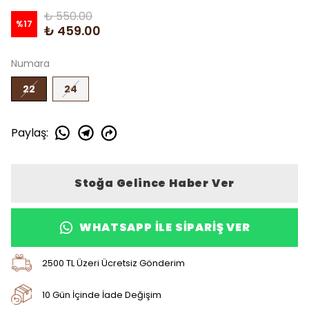
₺ 550.00
%
17
₺ 459.00
Numara
22
24
Paylaş
:
Stoğa Gelince Haber Ver
WHATSAPP ILE SIPARIŞ VER
2500 TL Üzeri Ücretsiz Gönderim
10 Gün İçinde İade Değişim