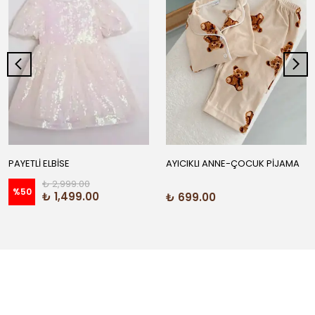
PAYETLİ ELBİSE
AYICIKLI ANNE-ÇOCUK PİJAMA
₺ 2,999.00
%
50
₺ 1,499.00
₺ 699.00