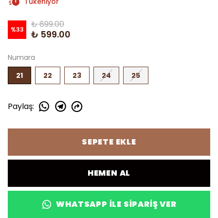
Tükeniyor
₺ 899.00
%
33
₺ 599.00
Numara
21
22
23
24
25
Paylaş
:
SEPETE EKLE
HEMEN AL
WHATSAPP ILE SIPARIŞ VER