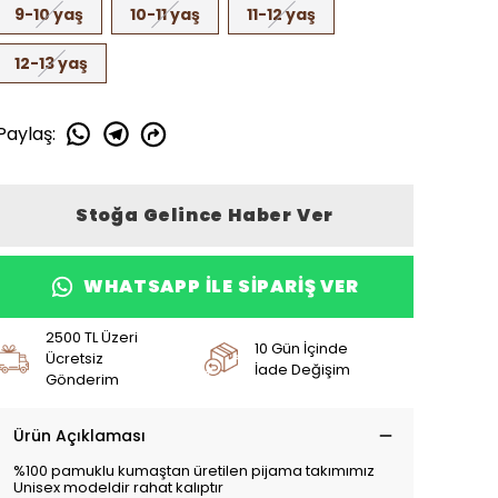
9-10 yaş
10-11 yaş
11-12 yaş
12-13 yaş
Paylaş
:
Stoğa Gelince Haber Ver
WHATSAPP ILE SIPARIŞ VER
2500 TL Üzeri
10 Gün İçinde
Ücretsiz
İade Değişim
Gönderim
Ürün Açıklaması
%100 pamuklu kumaştan üretilen pijama takımımız
Unisex modeldir rahat kalıptır