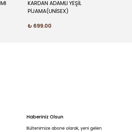
IMI
KARDAN ADAMLI YEŞİL
MOR 
PİJAMA(UNİSEX)
₺ 69
₺ 699.00
Haberiniz Olsun
Bültenimize abone olarak, yeni gelen