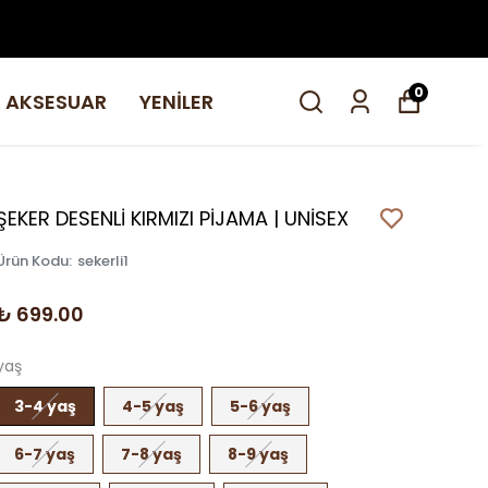
0
AKSESUAR
YENİLER
ŞEKER DESENLİ KIRMIZI PİJAMA | UNİSEX
Ürün Kodu
:
sekerli1
₺ 699.00
yaş
3-4 yaş
4-5 yaş
5-6 yaş
6-7 yaş
7-8 yaş
8-9 yaş