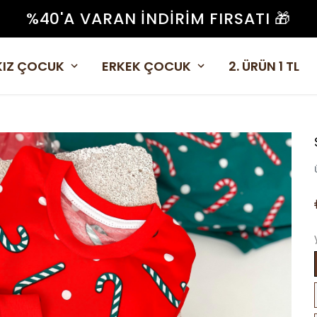
%40'A VARAN İNDIRIM FIRSATI 🎁
KIZ ÇOCUK
ERKEK ÇOCUK
2. ÜRÜN 1 TL