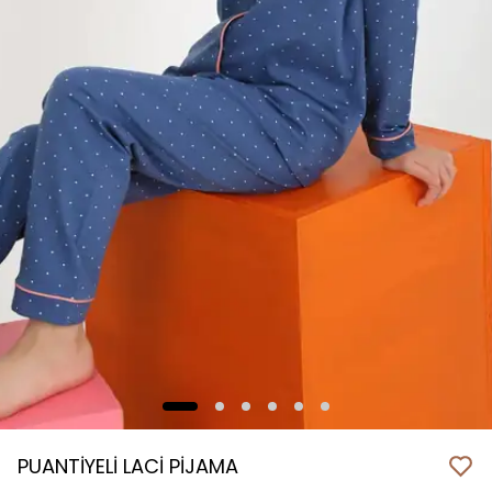
PUANTİYELİ LACİ PİJAMA