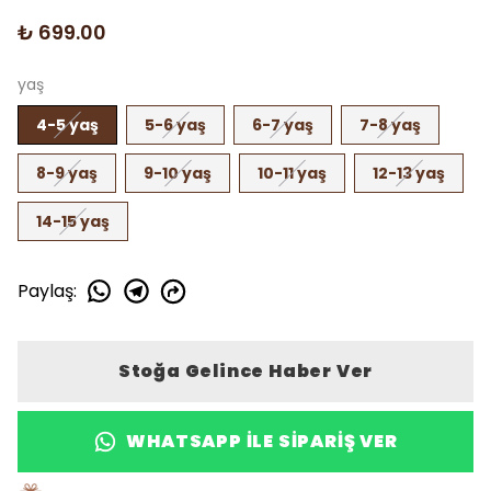
₺ 699.00
yaş
4-5 yaş
5-6 yaş
6-7 yaş
7-8 yaş
8-9 yaş
9-10 yaş
10-11 yaş
12-13 yaş
14-15 yaş
Paylaş
:
Stoğa Gelince Haber Ver
WHATSAPP ILE SIPARIŞ VER