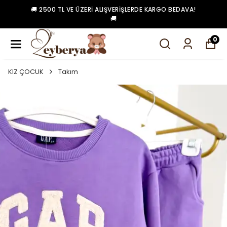
🚚 2500 TL VE ÜZERI ALIŞVERIŞLERDE KARGO BEDAVA!
🚚
0
KIZ ÇOCUK
Takım