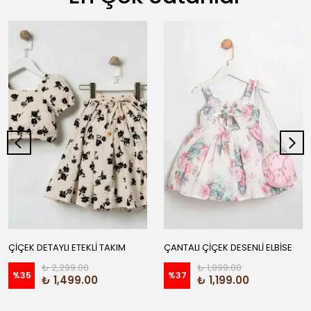
ÇİÇEK DETAYLI ETEKLİ TAKIM
ÇANTALI ÇİÇEK DESENLİ ELBİSE
₺ 2,299.00
₺ 1,899.00
%
35
%
37
₺ 1,499.00
₺ 1,199.00