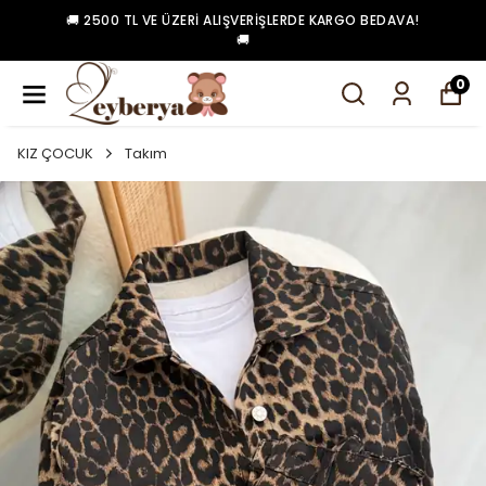
🚚 2500 TL VE ÜZERI ALIŞVERIŞLERDE KARGO BEDAVA!
🚚
0
KIZ ÇOCUK
Takım