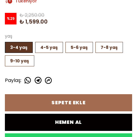
Tükeniyor
₺ 2,250.00
%
29
₺ 1,599.00
yaş
3-4 yaş
4-5 yaş
5-6 yaş
7-8 yaş
9-10 yaş
Paylaş
:
SEPETE EKLE
HEMEN AL