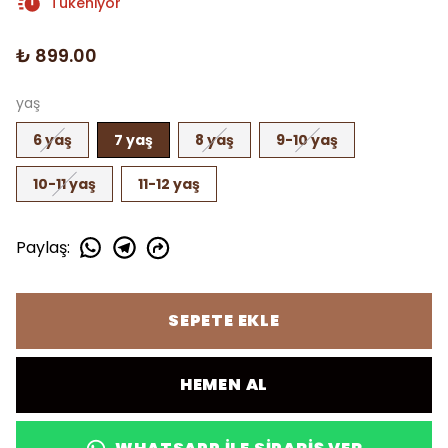
Tükeniyor
₺ 899.00
yaş
6 yaş
7 yaş
8 yaş
9-10 yaş
10-11 yaş
11-12 yaş
Paylaş
:
SEPETE EKLE
HEMEN AL