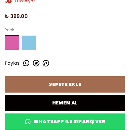
Tükeniyor
₺ 399.00
Renk
Paylaş
:
SEPETE EKLE
HEMEN AL
WHATSAPP ILE SIPARIŞ VER