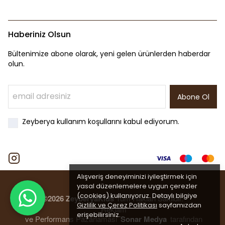
Haberiniz Olsun
Bültenimize abone olarak, yeni gelen ürünlerden haberdar
olun.
Abone Ol
Zeyberya kullanım koşullarını kabul ediyorum.
Alışveriş deneyiminizi iyileştirmek için
yasal düzenlemelere uygun çerezler
(cookies) kullanıyoruz. Detaylı bilgiye
©2026 ZeyberyaKids
Tüm Hakları Saklıdır.
Gizlilik ve Çerez Politikası
sayfamızdan
Reklam
erişebilirsiniz.
ve Performans Pazarlaması
Sonar Medya
tarafından