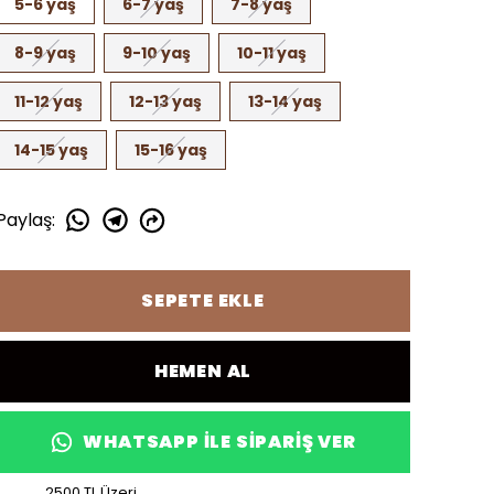
5-6 yaş
6-7 yaş
7-8 yaş
8-9 yaş
9-10 yaş
10-11 yaş
11-12 yaş
12-13 yaş
13-14 yaş
14-15 yaş
15-16 yaş
Paylaş
:
SEPETE EKLE
HEMEN AL
WHATSAPP ILE SIPARIŞ VER
2500 TL Üzeri