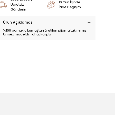
10 Gün İçinde
Ücretsiz
İade Değişim
Gönderim
Ürün Açıklaması
%100 pamuklu kumaştan üretilen pijama takımımız
Unisex modeldir rahat kalıptır