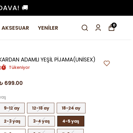
DAVA! 🚚
0
AKSESUAR
YENİLER
KARDAN ADAMLI YEŞİL PİJAMA(UNİSEX)
Tükeniyor
₺ 699.00
yaş
9-12 ay
12-18 ay
18-24 ay
2-3 yaş
3-4 yaş
4-5 yaş