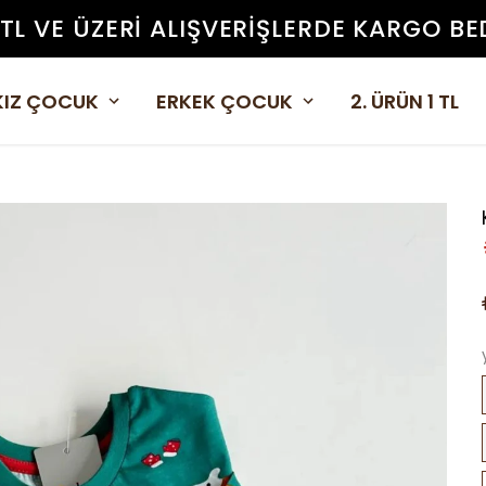
 TL VE ÜZERI ALIŞVERIŞLERDE KARGO BE
KIZ ÇOCUK
ERKEK ÇOCUK
2. ÜRÜN 1 TL