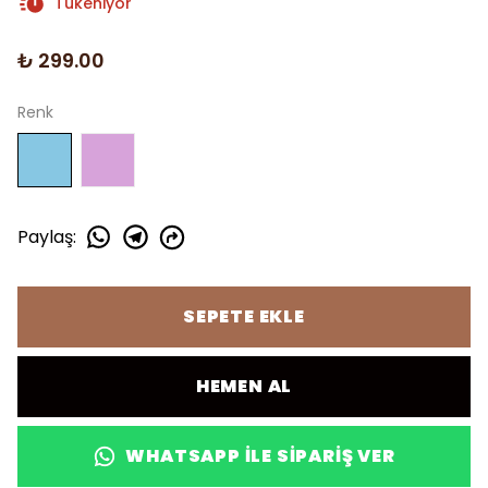
Tükeniyor
₺ 299.00
Renk
Paylaş
:
SEPETE EKLE
HEMEN AL
WHATSAPP ILE SIPARIŞ VER