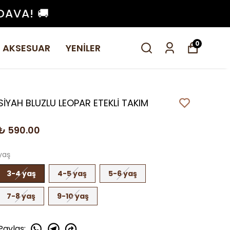
DAVA! 🚚
0
AKSESUAR
YENİLER
SİYAH BLUZLU LEOPAR ETEKLİ TAKIM
₺ 590.00
yaş
3-4 yaş
4-5 yaş
5-6 yaş
7-8 yaş
9-10 yaş
Paylaş
: