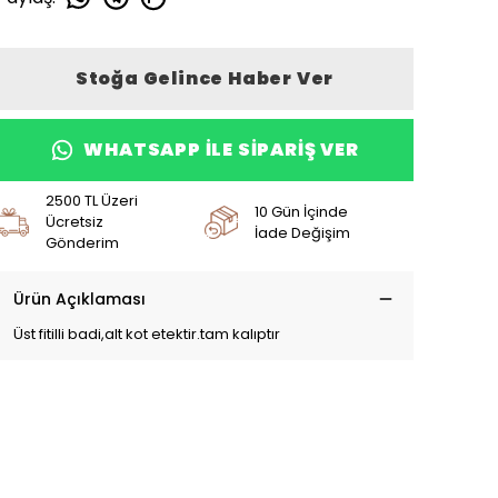
Stoğa Gelince Haber Ver
WHATSAPP ILE SIPARIŞ VER
2500 TL Üzeri
10 Gün İçinde
Ücretsiz
İade Değişim
Gönderim
Ürün Açıklaması
Üst fitilli badi,alt kot etektir.tam kalıptır