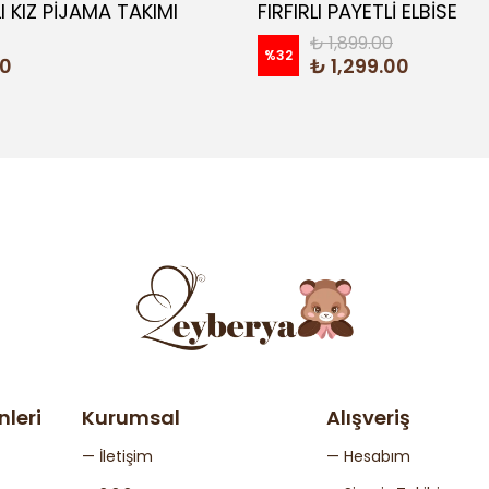
I KIZ PİJAMA TAKIMI
FIRFIRLI PAYETLİ ELBİSE
₺ 1,899.00
%
32
00
₺ 1,299.00
nleri
Kurumsal
Alışveriş
— İletişim
— Hesabım