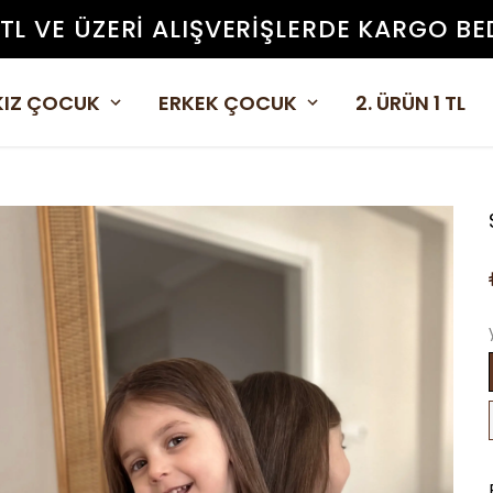
 TL VE ÜZERI ALIŞVERIŞLERDE KARGO BE
KIZ ÇOCUK
ERKEK ÇOCUK
2. ÜRÜN 1 TL