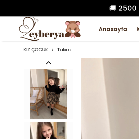
🚚 2500
Anasayfa
KIZ ÇOCUK
Takım