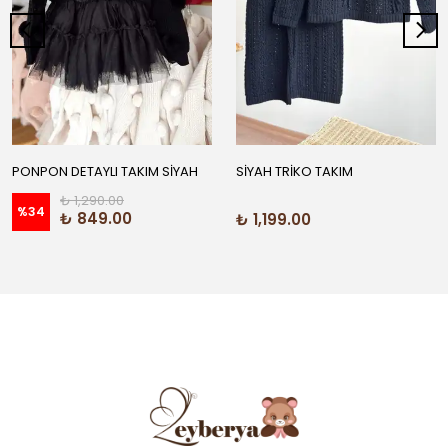
PONPON DETAYLI TAKIM SİYAH
SİYAH TRİKO TAKIM
₺ 1,290.00
%
34
₺ 849.00
₺ 1,199.00