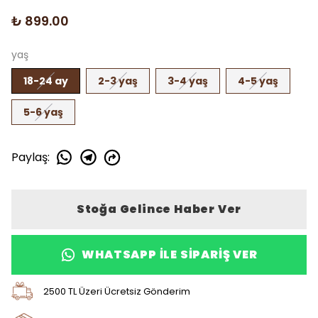
₺ 899.00
yaş
18-24 ay
2-3 yaş
3-4 yaş
4-5 yaş
5-6 yaş
Paylaş
:
Stoğa Gelince Haber Ver
WHATSAPP ILE SIPARIŞ VER
2500 TL Üzeri Ücretsiz Gönderim