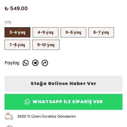
₺ 549.00
yaş
3-4 yaş
4-5 yaş
5-6 yaş
6-7 yaş
7-8 yaş
9-10 yaş
Paylaş
:
Stoğa Gelince Haber Ver
WHATSAPP ILE SIPARIŞ VER
2500 TL Üzeri Ücretsiz Gönderim