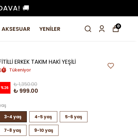
DAVA! 🚚
0
AKSESUAR
YENİLER
FİTİLLİ ERKEK TAKIM HAKİ YEŞİLİ
Tükeniyor
₺ 1,350.00
%
26
₺ 999.00
yaş
3-4 yaş
4-5 yaş
5-6 yaş
7-8 yaş
9-10 yaş