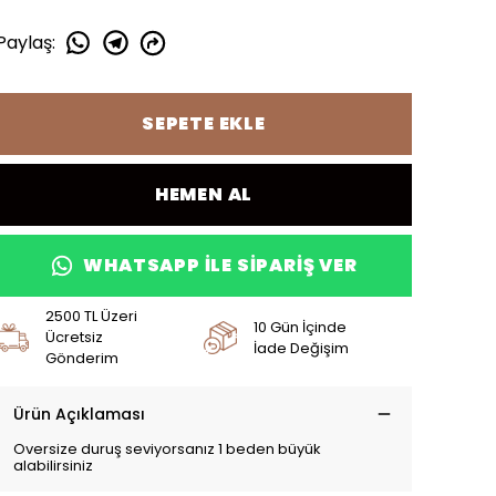
Paylaş
:
SEPETE EKLE
HEMEN AL
WHATSAPP ILE SIPARIŞ VER
2500 TL Üzeri
10 Gün İçinde
Ücretsiz
İade Değişim
Gönderim
Ürün Açıklaması
Oversize duruş seviyorsanız 1 beden büyük
alabilirsiniz