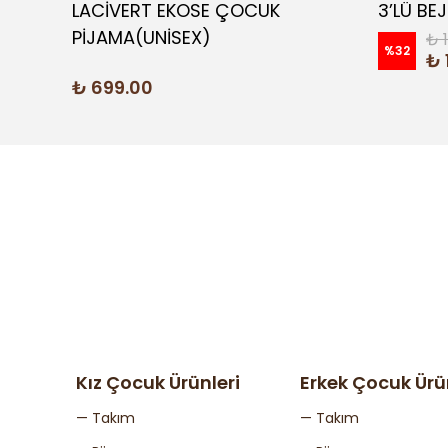
REM
LACİVERT EKOSE ÇOCUK
3’LÜ BE
PİJAMA(UNİSEX)
₺ 
%
32
₺ 
₺ 699.00
Kız Çocuk Ürünleri
Erkek Çocuk Ürü
— Takım
— Takım