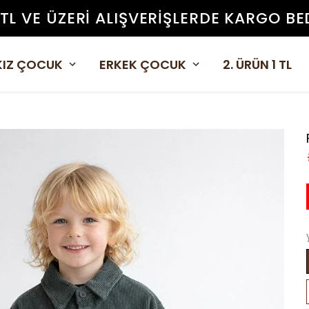
 TL VE ÜZERI ALIŞVERIŞLERDE KARGO BE
KIZ ÇOCUK
ERKEK ÇOCUK
2. ÜRÜN 1 TL