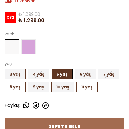
Tükeniyor
₺ 1,899.00
%
32
₺ 1,299.00
Renk
yaş
3 yaş
4 yaş
5 yaş
6 yaş
7 yaş
8 yaş
9 yaş
10 yaş
11 yaş
Paylaş
:
SEPETE EKLE