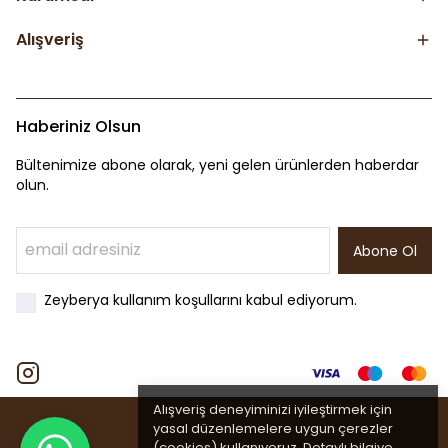
Alışveriş
Haberiniz Olsun
Bültenimize abone olarak, yeni gelen ürünlerden haberdar
olun.
Abone Ol
Zeyberya kullanım koşullarını kabul ediyorum.
Alışveriş deneyiminizi iyileştirmek için
yasal düzenlemelere uygun çerezler
(cookies) kullanıyoruz. Detaylı bilgiye