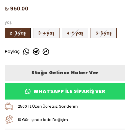
₺ 950.00
yaş
2-3 yaş
3-4 yaş
4-5 yaş
5-6 yaş
Paylaş
:
Stoğa Gelince Haber Ver
WHATSAPP ILE SIPARIŞ VER
2500 TL Üzeri Ücretsiz Gönderim
10 Gün İçinde İade Değişim